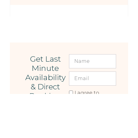
Get Last
Minute
Availability
& Direct
I agree to
Booking
receive occasional
Perks
updates about
availability,
special offers, and
news from The